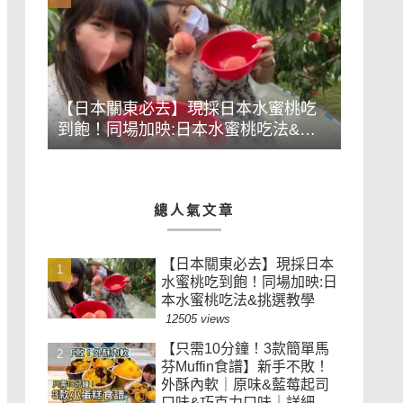
【日本關東必去】現採日本水蜜桃吃
到飽！同場加映:日本水蜜桃吃法&挑
選教學
總人氣文章
【日本關東必去】現採日本
水蜜桃吃到飽！同場加映:日
本水蜜桃吃法&挑選教學
12505 views
【只需10分鐘！3款簡單馬
芬Muffin食譜】新手不敗！
外酥內軟｜原味&藍莓起司
口味&巧克力口味｜詳細做