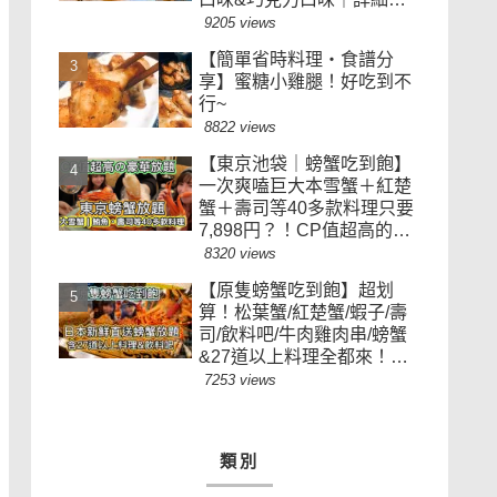
法｜muffin recipe
9205 views
【簡單省時料理・食譜分
享】蜜糖小雞腿！好吃到不
行~
8822 views
【東京池袋｜螃蟹吃到飽】
一次爽嗑巨大本雪蟹＋紅楚
蟹＋壽司等40多款料理只要
7,898円？！CP值超高的豪
華放題餐《蟹まみれ
8320 views
TOKYO》
【原隻螃蟹吃到飽】超划
算！松葉蟹/紅楚蟹/蝦子/壽
司/飲料吧/牛肉雞肉串/螃蟹
&27道以上料理全都來！｜
日本 東京 必吃 美食 推薦｜
7253 views
ALL YOU CAN EAT｜$500
東京蟹放題｜原隻螃蟹隨便
拿
類別