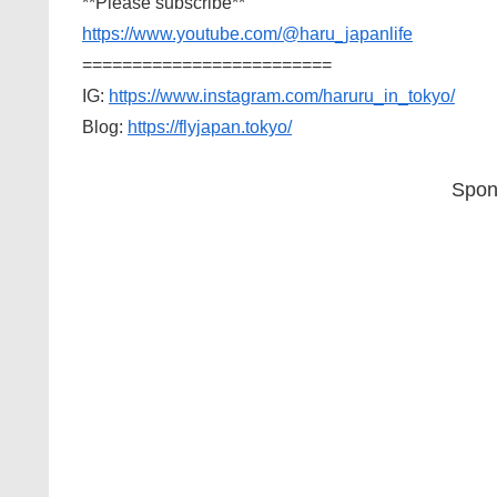
**Please subscribe**
https://www.youtube.com/@haru_japanlife
=========================
IG:
https://www.instagram.com/haruru_in_tokyo/
Blog:
https://flyjapan.tokyo/
Spon