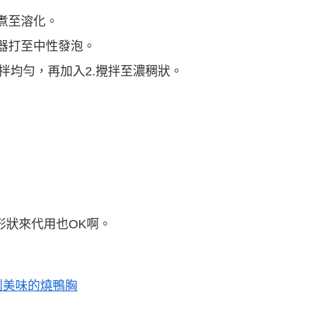
煮至溶化。
器打至中性發泡。
攪拌均勻，再加入2.攪拌至濃稠狀。
形狀來代用也OK啊。
到美味的燒鴨胸