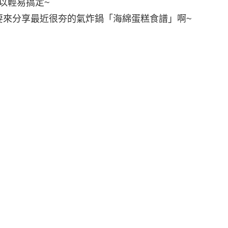
以輕易搞定~
aru要來分享最近很夯的氣炸鍋「海綿蛋糕食譜」啊~