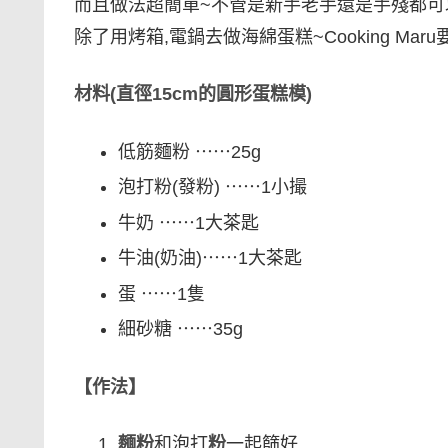
而且做法超簡單~不管是新手老手還是手殘都可
除了用烤箱,電鍋去做海綿蛋糕~Cooking M
材料(直徑15cm的圓形蛋糕模)
低筋麵粉 ⋯⋯25g
泡打粉(發粉) ⋯⋯1小撮
牛奶 ⋯⋯1大茶匙
牛油(奶油)⋯⋯1大茶匙
蛋 ⋯⋯1隻
細砂糖 ⋯⋯35g
【作法】
麵粉
和泡打
粉
一起篩好