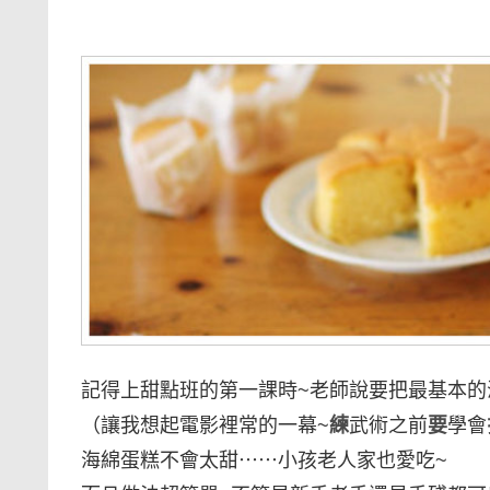
記得上甜點班的第一課時~老師說要把最基本的
（讓我想起電影裡常的一幕~
練
武術之前
要
學會
海綿蛋糕不會太甜⋯⋯小孩老人家也愛吃~