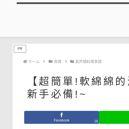
PR
ホーム
食譜
氣炸鍋料理食譜
【超簡單!軟綿綿
新手必備!~
Facebook
16