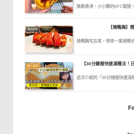
酥脆香滑，小小顆的KFC葡撻，
【燒鴨胸】
港式料理
燒鴨胸宅在家，想來一客燒鴨也
【30分鐘極快速湯種法！
懶人食譜
這次介紹的「30分鐘極快速湯種
F