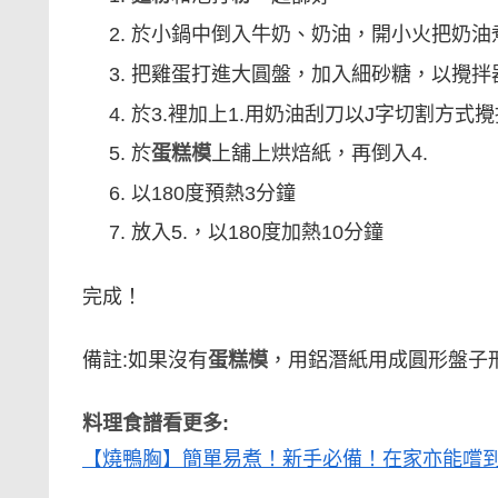
於小鍋中倒入牛奶、奶油，開小火把奶油
把雞蛋打進大圓盤，加入細砂糖，以攪拌
於3.裡加上1.用奶油刮刀以J字切割方式
於
蛋糕模
上舖上烘焙紙，再倒入4.
以180度預熱3分鐘
放入5.，以180度加熱10分鐘
完成！
備註:如果沒有
蛋糕模
，用鋁潛紙用成圓形盤子
料理食譜看更多:
【燒鴨胸】簡單易煮！新手必備！在家亦能嚐