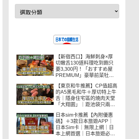
【新宿西口】海鮮刺身×厚
切嫩舌130道料理吃到飽只
要3,300円！「おすすめ屋
PREMIUM」豪華前菜牡蠣
海鮮蒸盤
【東京和牛推薦】CP值超高
的A5黑毛和牛＋厚切特上牛
舌｜隱身住宅區的燒肉天堂
「大翔園」｜距池袋只兩站
｜日本親子友善餐廳｜和牛
日本sim卡推薦【內附優惠
愛好者必收藏
碼】＋3款日本旅遊APP｜
日本Sim卡｜無限上網｜日
本上網首選｜日本旅遊必備