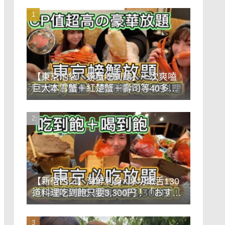
【東京池袋｜螃蟹吃到飽】一次爽嗑
巨大本雪蟹＋紅楚蟹＋壽司等40多款
料理只要7,898円？！CP值超高的豪華
放題餐《蟹まみれTOKYO》
【新宿西口】海鮮刺身×厚切嫩舌130
道料理吃到飽只要3,300円！「おすす
め屋PREMIUM」豪華前菜牡蠣海鮮蒸
盤