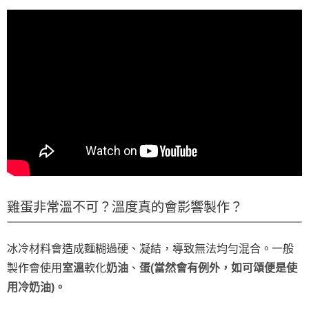
雞蛋非常溫不可？溫度真的會影響製作？
冰冷材料會造成麵糊過硬、凝結，導致無法均勻混合。一般
製作會使用
室溫
軟化
奶油
、
蛋(當然會有例外，如可頌便是使
用冷
奶油
)。