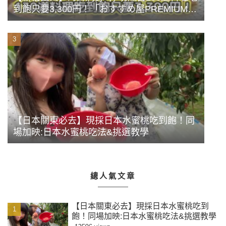
到飽只要3,300円！「おすすめ屋PREMIUM」
豪華前菜牡蠣海鮮蒸盤
【日本關東必去】現採日本水蜜桃吃到飽！同
場加映:日本水蜜桃吃法&挑選教學
總人氣文章
【日本關東必去】現採日本水蜜桃吃到
飽！同場加映:日本水蜜桃吃法&挑選教學