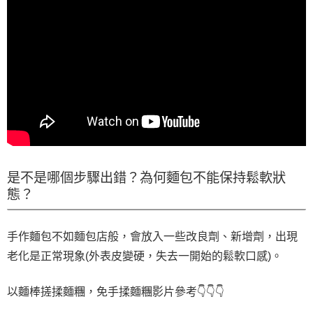
是不是哪個步驟出錯？為何麵包不能保持鬆軟狀
態？
手作麵包不如麵包店般，會放入一些改良劑、新增劑，出現
老化是正常現象(外表皮變硬，失去一開始的鬆軟口感)。
以麵棒搓揉麵糰，免手揉麵糰影片參考👇👇👇