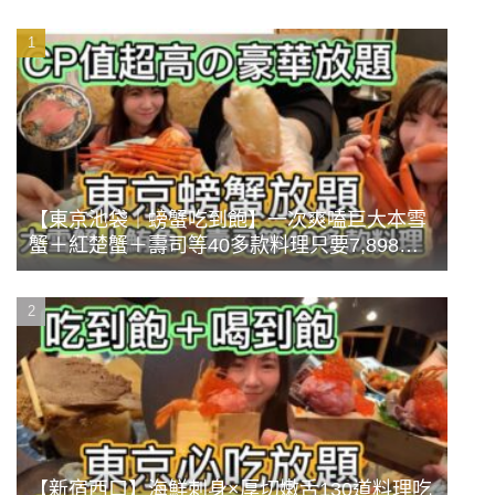
【東京池袋｜螃蟹吃到飽】一次爽嗑巨大本雪
蟹＋紅楚蟹＋壽司等40多款料理只要7,898
円？！CP值超高的豪華放題餐《蟹まみれ
TOKYO》
【新宿西口】海鮮刺身×厚切嫩舌130道料理吃