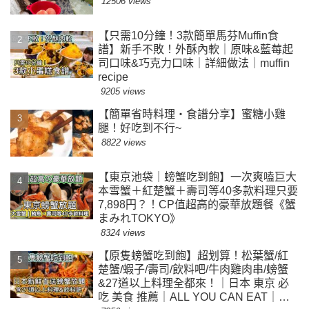
12506 views
【只需10分鐘！3款簡單馬芬Muffin食
譜】新手不敗！外酥內軟｜原味&藍莓起
司口味&巧克力口味｜詳細做法｜muffin
recipe
9205 views
【簡單省時料理・食譜分享】蜜糖小雞
腿！好吃到不行~
8822 views
【東京池袋｜螃蟹吃到飽】一次爽嗑巨大
本雪蟹＋紅楚蟹＋壽司等40多款料理只要
7,898円？！CP值超高的豪華放題餐《蟹
まみれTOKYO》
8324 views
【原隻螃蟹吃到飽】超划算！松葉蟹/紅
楚蟹/蝦子/壽司/飲料吧/牛肉雞肉串/螃蟹
&27道以上料理全都來！｜日本 東京 必
吃 美食 推薦｜ALL YOU CAN EAT｜