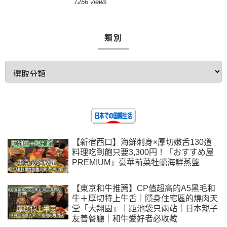
$500東京蟹放題｜原隻螃蟹隨便拿
7256 views
類別
【新宿西口】海鮮刺身×厚切嫩舌130道
料理吃到飽只要3,300円！「おすすめ屋
PREMIUM」豪華前菜牡蠣海鮮蒸盤
【東京和牛推薦】CP值超高的A5黑毛和
牛＋厚切特上牛舌｜隱身住宅區的燒肉天
堂「大翔園」｜距池袋只兩站｜日本親子
友善餐廳｜和牛愛好者必收藏