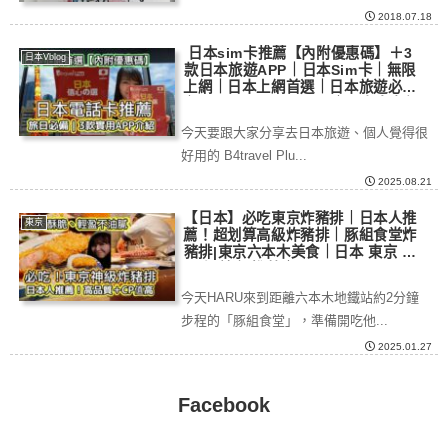
2018.07.18
日本sim卡推薦【內附優惠碼】＋3
日本Vblog
款日本旅遊APP｜日本Sim卡｜無限
上網｜日本上網首選｜日本旅遊必備
｜internet SIM japan｜日本自由行
上網卡怎麼選？3款旅日實用APP讓
今天要跟大家分享去日本旅遊、個人覺得很
你玩得更順利｜
好用的 B4travel Plu...
2025.08.21
【日本】必吃東京炸豬排｜日本人推
東京
薦！超划算高級炸豬排｜豚組食堂炸
豬排|東京六本木美食｜日本 東京 必
吃 美食 推薦｜Best Tonkatsu
(Pork cutlet) in Tokyo
今天HARU來到距離六本木地鐵站約2分鐘
步程的「豚組食堂」，準備開吃他...
2025.01.27
Facebook