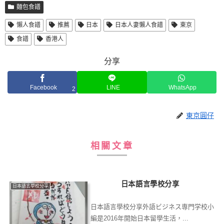
麵包食譜
懶人食譜
推薦
日本
日本人妻懶人食譜
東京
食譜
香港人
分享
Facebook
LINE
WhatsApp
2
東京圓仔
相關文章
日本語言學校分享
日本語言學校分享
日本語言學校分享外語ビジネス専門学校小
編是2016年開始日本留學生活，...