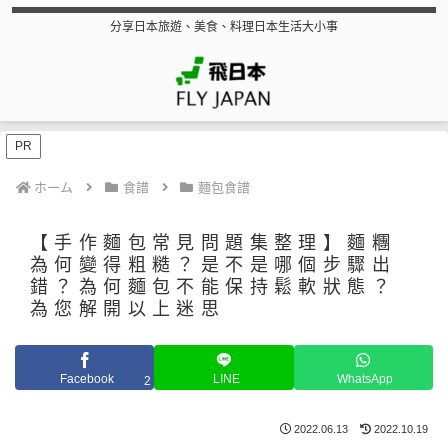
分享日本旅遊、美食、料理日本生活大小事
PR
ホーム
食譜
麵包食譜
【手作麵包常見問題集整理】麵糰
為何變得粗糙？是不是哪個步驟出
錯？為何麵包不能保持鬆軟狀態？
為您解開以上迷思
Facebook
LINE
WhatsApp
2
2022.06.13
2022.10.19