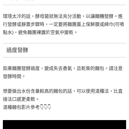
環境太冷的話，酵母菌就無法充分活動，以讓麵糰發酵。進
行發酵或靜置步驟時，一定要將麵團蓋上保鮮膜或綿巾(可噴
點水)，避免麵團裸露於空氣中變乾。
過度發酵
如果麵團發酵過度，變成失去香氣，且乾柴的麵包。請注意
發酵時間。
想要做出水份含量較高的麵包的話，可以使用湯種法，比直
接法口感更柔軟。
湯種麵包影片參考👇👇👇