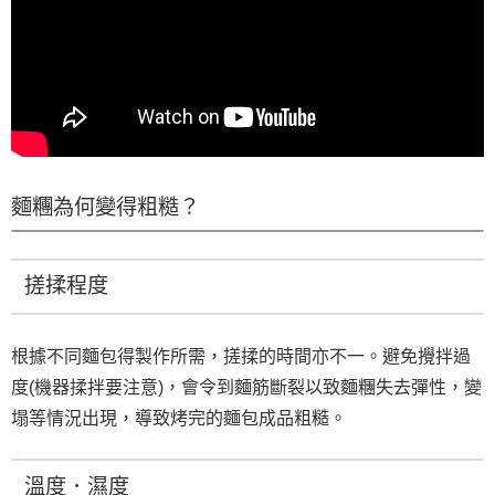
麵糰為何變得粗糙？
搓揉程度
根據不同麵包得製作所需，搓揉的時間亦不一。避免攪拌過
度(機器揉拌要注意)，會令到麵筋斷裂以致麵糰失去彈性，變
塌等情況出現，導致烤完的麵包成品粗糙。
溫度．濕度