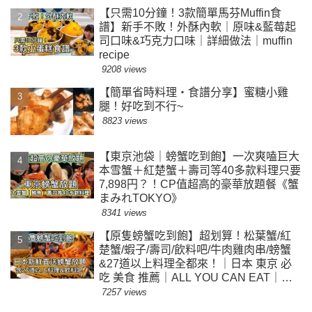
【只需10分鐘！3款簡單馬芬Muffin食
譜】新手不敗！外酥內軟｜原味&藍莓起
司口味&巧克力口味｜詳細做法｜muffin
recipe
9208 views
【簡單省時料理・食譜分享】蜜糖小雞
腿！好吃到不行~
8823 views
【東京池袋｜螃蟹吃到飽】一次爽嗑巨大
本雪蟹＋紅楚蟹＋壽司等40多款料理只要
7,898円？！CP值超高的豪華放題餐《蟹
まみれTOKYO》
8341 views
【原隻螃蟹吃到飽】超划算！松葉蟹/紅
楚蟹/蝦子/壽司/飲料吧/牛肉雞肉串/螃蟹
&27道以上料理全都來！｜日本 東京 必
吃 美食 推薦｜ALL YOU CAN EAT｜
$500東京蟹放題｜原隻螃蟹隨便拿
7257 views