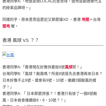
香港同學A:「地道是很LOCAL的意思呀，道地是劉德華代言
的綠茶品牌呀。」
同樣的字，原來意思這麼近又那麼遠XD ，香港
地道
＝台灣
道地
喔。
香港 風球 VS ？？
香港同學A:「香港現在好像快要掛8號
風球
耶！」
台灣同學B:「風球？颱風嗎？所是8號是先去香港再來日本？
日本好像不止8號，還會有9號，10號，連續3個颱風的樣
子！」
香港同學A: 「 日本那麼誇張？！香港只有掛了一個8號颱
風，日本竟會連續掛8，9，10號？！」