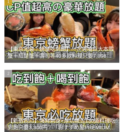
【東京池袋｜螃蟹吃到飽】一次爽嗑巨大本雪
蟹＋紅楚蟹＋壽司等40多款料理只要7,898
円？！CP值超高的豪華放題餐《蟹まみれ
TOKYO》
【新宿西口】海鮮刺身×厚切嫩舌130道料理吃
到飽只要3,300円！「おすすめ屋PREMIUM」