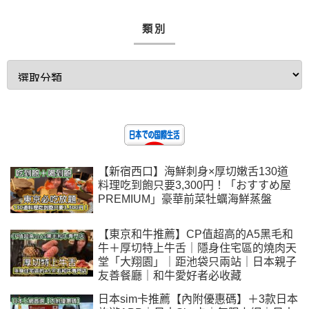
類別
【新宿西口】海鮮刺身×厚切嫩舌130道
料理吃到飽只要3,300円！「おすすめ屋
PREMIUM」豪華前菜牡蠣海鮮蒸盤
【東京和牛推薦】CP值超高的A5黑毛和
牛＋厚切特上牛舌｜隱身住宅區的燒肉天
堂「大翔園」｜距池袋只兩站｜日本親子
友善餐廳｜和牛愛好者必收藏
日本sim卡推薦【內附優惠碼】＋3款日本