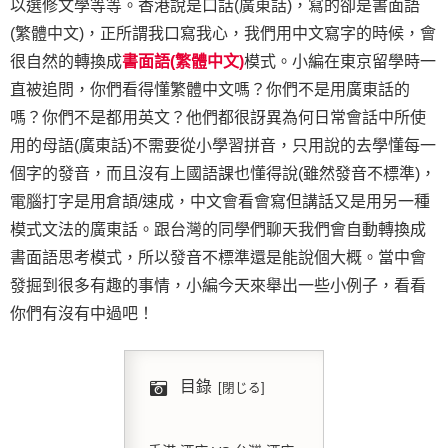
以選修文學等等。香港說是口話(廣東話)，寫的卻是書面語
(繁體中文)，正所謂我口寫我心，我們用中文寫字的時候，會
很自然的轉換成
書面語(繁體中文)
模式。小編在東京留學時一
直被追問，你們看得懂繁體中文嗎？你們不是用廣東話的
嗎？你們不是都用英文？他們都很訝異為何日常會話中所使
用的母語(廣東話)不需要從小學習拼音，只用說的去學懂每一
個字的發音，而且沒有上國語課也懂得說(雖然發音不標準)，
電腦打字是用倉頡/速成，中文會看會寫但講話又是用另一種
模式文法的廣東話。跟台灣的同學們聊天我們會自動轉換成
書面語思考模式，所以發音不標準還是能說個大概。當中會
發掘到很多有趣的事情，小編今天來舉出一些小例子，看看
你們有沒有中過吧！
目錄