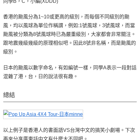
同學B，C，小編(XDDD)
香港的颱風分為1~10或更高的級別，而每個不同級別的颱
風，均以風球為單位作稱謂，例如:1號風球，3號風球，而當
颱風被分類為8號風球時已為嚴重級別，大家都會非常關注。
跟地震幾級幾級的原理相似吧。因此8號非名稱，而是颱風的
級別。
日本的颱風以數字命名，有如編號一樣，同學A表示一段對話
混雜了港，台，日的說法很有趣。
總結
以上例子是香港人的書面語VS台灣中文的搞笑小劇場。下次
再來分享廣東話中文有什麼大不同吧。