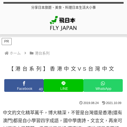
分享日本旅遊、美食、料理日本生活大小事
PR
ホーム
港台系列
【港台系列】香港中文VS台灣中文
Facebook
LINE
WhatsApp
40
2019.08.24
2021.10.09
中文的文化精萃萬千，博大精深，不管是台灣還是香港(還有
澳門)都是自小學習四字成語，國中學唐詩・文言文，再來可