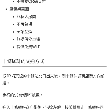
不接受QR碼支付
座位與設施
：
無私人房間
不可包場
全館禁煙
無提供停車場
提供免費Wi-Fi
十條珈琲的交通方式
從JR埼京線的十條站北口出來後，朝十條仲通商店街方向前
進。
步行約5分鐘即可抵達。
進入十條銀座商店街後，沿途左轉，接著繼續走十條銀座西