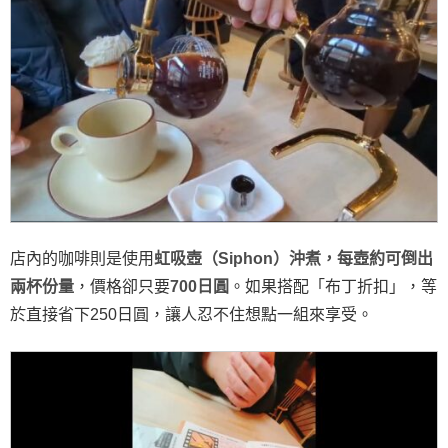
店內的咖啡則是使用
虹吸壺（Siphon）沖煮，每壺約可倒出
兩杯份量
，價格卻只要
700日圓
。如果搭配「布丁折扣」，等
於直接省下250日圓，讓人忍不住想點一組來享受。