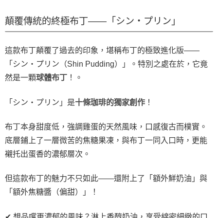
顛覆傳統的終極布丁——「シン・プリン」
這款布丁顛覆了過去的印象，堪稱布丁的極致進化版——
「シン・プリン（Shin Pudding）」。特別之處在於，它竟
然是一顆
球體布丁
！。
「シン・プリン」是
十條珈琲的獨家創作
！
布丁本身甜度低，強調雞蛋的天然風味，口感復古而樸實。
底層鋪上了一層微苦的焦糖果凍，與布丁一同入口時，更能
襯托出蛋香的濃郁層次。
但這款布丁的魅力不只如此——還附上了「額外鮮奶油」與
「額外焦糖醬（偏甜）」！
✔ 想品嚐更濃郁的風味？淋上香醇奶油，享受綿密細緻的口