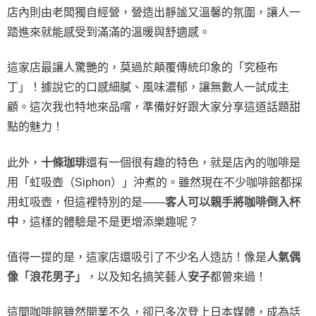
店內則由老闆獨自經營，營造出靜謐又溫馨的氛圍，讓人一
踏進來就能感受到滿滿的溫暖與舒適感。
這家店最讓人驚艷的，莫過於顛覆傳統印象的「究極布
丁」！據說它的口感細膩、風味濃郁，讓無數人一試成主
顧。這次我也特地來品嚐，準備好好跟大家分享這道話題甜
點的魅力！
此外，
十條珈琲
還有一個很有趣的特色，就是店內的咖啡是
用「虹吸壺（Siphon）」沖煮的。雖然現在不少咖啡館都採
用虹吸壺，但這裡特別的是——
客人可以親手將咖啡倒入杯
中
，這樣的體驗是不是更增添樂趣呢？
值得一提的是，這家店還吸引了不少名人造訪！像是
人氣偶
像「浪花男子」
，以及知名搞笑藝人
安子
都曾來過！
這間咖啡館雖然開業不久，卻已多次登上日本媒體，成為話