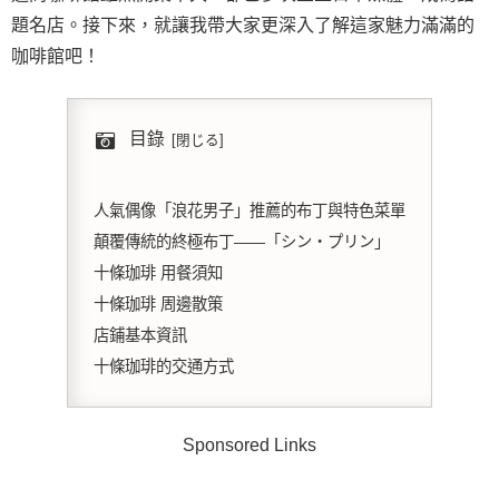
題名店。接下來，就讓我帶大家更深入了解這家魅力滿滿的
咖啡館吧！
目錄
人氣偶像「浪花男子」推薦的布丁與特色菜單
顛覆傳統的終極布丁——「シン・プリン」
十條珈琲 用餐須知
十條珈琲 周邊散策
店鋪基本資訊
十條珈琲的交通方式
Sponsored Links