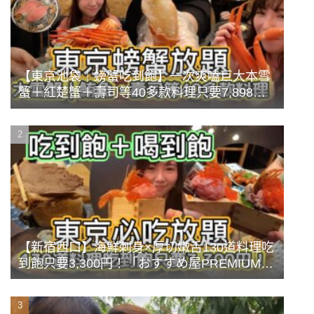
【東京池袋｜螃蟹吃到飽】一次爽嗑巨大本雪
蟹＋紅楚蟹＋壽司等40多款料理只要7,898
円？！CP值超高的豪華放題餐《蟹まみれ
TOKYO》
【新宿西口】海鮮刺身×厚切嫩舌130道料理吃
到飽只要3,300円！「おすすめ屋PREMIUM」
豪華前菜牡蠣海鮮蒸盤