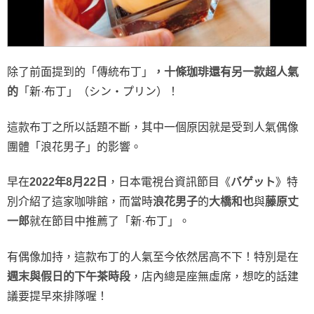
除了前面提到的「傳統布丁」
，十條珈琲還有另一款超人氣
的
「新·布丁」（シン・プリン）！
這款布丁之所以話題不斷，其中一個原因就是受到人氣偶像
團體「浪花男子」的影響。
早在
2022年8月22日
，日本電視台資訊節目《
バゲット
》特
別介紹了這家咖啡館，而當時
浪花男子
的
大橋和也
與
藤原丈
一郎
就在節目中推薦了「新·布丁」。
有偶像加持，這款布丁的人氣至今依然居高不下！特別是在
週末與假日的下午茶時段
，店內總是座無虛席，想吃的話建
議要提早來排隊喔！