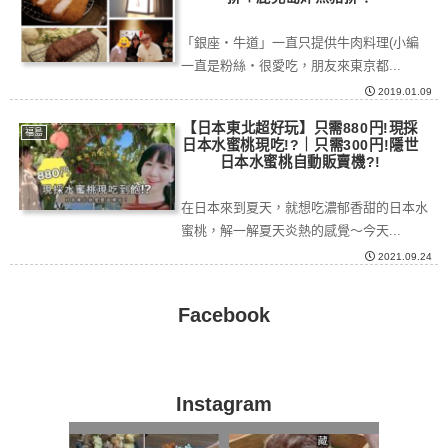
「銀座・牛道」一直只提供牛肉料理(小編
一直是粉絲・很愛吃，朋友來東京都...
2019.01.09
【日本東北超好玩】只需880円!現採
福島
日本水蜜桃現吃!?｜只需300円!隱世
日本水蜜桃自動販賣機?!
在日本來到夏天，就想吃濃郁香甜的日本水
蜜桃，解一解夏天炎熱的感覺～今天...
2021.09.24
Facebook
Instagram