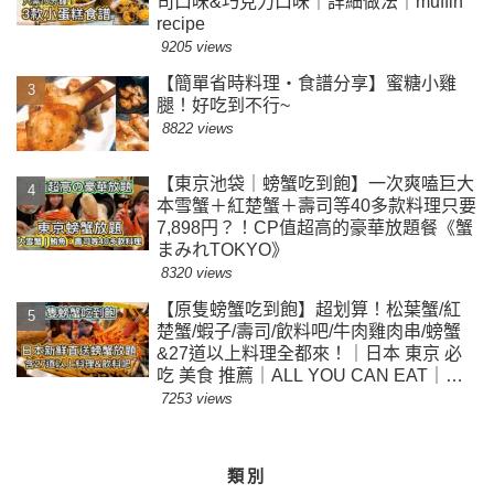
司口味&巧克力口味｜詳細做法｜muffin
recipe
9205 views
【簡單省時料理・食譜分享】蜜糖小雞
腿！好吃到不行~
8822 views
【東京池袋｜螃蟹吃到飽】一次爽嗑巨大
本雪蟹＋紅楚蟹＋壽司等40多款料理只要
7,898円？！CP值超高的豪華放題餐《蟹
まみれTOKYO》
8320 views
【原隻螃蟹吃到飽】超划算！松葉蟹/紅
楚蟹/蝦子/壽司/飲料吧/牛肉雞肉串/螃蟹
&27道以上料理全都來！｜日本 東京 必
吃 美食 推薦｜ALL YOU CAN EAT｜
$500東京蟹放題｜原隻螃蟹隨便拿
7253 views
類別