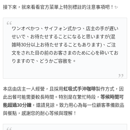
接下來，就來看看官方菜單上特別標註的注意事項吧！✨
ワンオペかつ、サイフォン式かつ、店主の手が遅い
せいで、お待たせすることになると思いますが(混
雑時30分以上お待たせすることもあります)、ご注
文をされた目の前のお客さまのために心を砕いてお
りますので、どうかご容赦を。
本店由店主一人經營，且採用
虹吸式手沖咖啡
製作方式，因
此出餐可能需要較長時間。特別是在繁忙時段，
等候時間可
能超過30分鐘
，還請見諒。致力用心為每一位顧客準備飲品
與餐點，感謝您的耐心等候與理解！