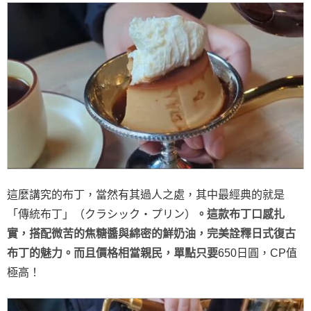
這麼講究的布丁，當然有其過人之處，其中最經典的就是
「傳統布丁」（クラシック・プリン）
。這款布丁口感扎
實，搭配微苦的焦糖醬與綿密的鮮奶油，完美詮釋日式復古
布丁的魅力。而且價格相當親民，單點只要
650日圓，CP值
極高！