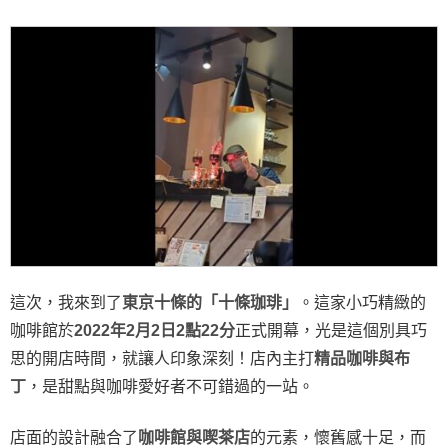
這次，我來到了
東京十條的「十條珈琲」
。這家小巧精緻的
咖啡館於
2022年2月2日2點22分
正式開幕，光是這個別具巧
思的開店時間，就讓人印象深刻！店內主打
精品咖啡與布
丁
，是甜點與咖啡愛好者不可錯過的一站。
店面的設計融合了
咖啡館與喫茶店
的元素，懷舊感十足，而