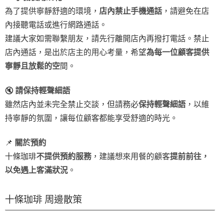
為了提供寧靜舒適的環境，
店內禁止手機通話
，請避免在店
內接聽電話或進行網路通話。
建議大家如需聯繫朋友，請先行離開店內再撥打電話。禁止
店內通話，是出於店主的用心考量，希望
為每一位顧客提供
寧靜且放鬆的空
間。
🔇
請保持輕聲細語
雖然店內並未完全禁止交談，但請務必
保持輕聲細語
，以維
持寧靜的氛圍，讓每位顧客都能享受舒適的時光。
📌
關於預約
十條珈琲
不提供預約服務
，建議想來用餐的顧客
提前前往，
以免遇上客滿狀況
。
十條珈琲 周邊散策