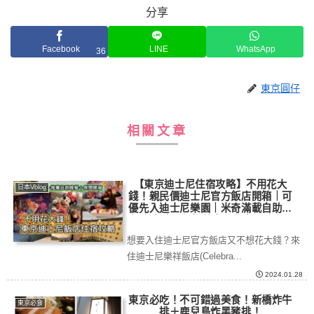
分享
Facebook
LINE
WhatsApp
36
東京圓仔
相關文章
【東京迪士尼住宿攻略】不用花大
日本Vblog
錢！親民價迪士尼官方飯店開箱｜可
優先入迪士尼樂園｜米奇滿載自助早
餐｜自助晚餐推薦｜入住交通流程&
詳情｜迪士尼樂祥飯店入住分享｜
想要入住迪士尼官方飯店又不想花大錢？來
tokyodisneyhotel|日本旅遊
住迪士尼樂祥飯店(Celebra...
2024.01.28
東京必吃！不可錯過美食！新橋炸牛
東京必食
排＋鹿兒島炸黑豬排！