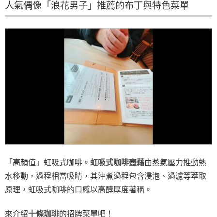
人氣偶像「浪花男子」推薦的布丁與特色菜單
「高顏值」虹吸式咖啡。
虹吸式咖啡壺藉
由蒸氣壓力推動熱
水移動，過程相當吸睛，其沖煮過程包含浸泡、過濾等萃取
原理，虹吸式咖啡的口感以高醇厚度著稱。
來介紹
十條珈琲
的招牌菜單吧！