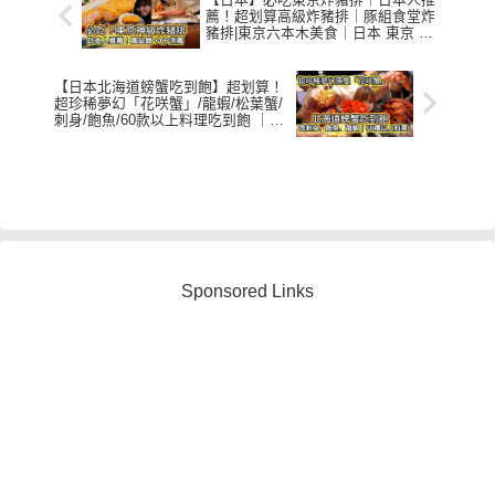
薦！超划算高級炸豬排｜豚組食堂炸
豬排|東京六本木美食｜日本 東京 必
吃 美食 推薦｜Best Tonkatsu (Pork
cutlet) in Tokyo
【日本北海道螃蟹吃到飽】超划算！
超珍稀夢幻「花咲蟹」/龍蝦/松葉蟹/
刺身/飽魚/60款以上料理吃到飽 ｜日
本 東京 必吃 美食 推薦｜$500東京
蟹放題｜ALL YOU CAN EAT｜原隻
螃蟹隨便拿
Sponsored Links