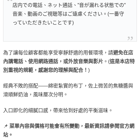
店内での電話、ネット通話、”音が漏れる状態での”
音楽、動画のご視聴等はご遠慮ください。(一番守
っていただきたいことです)
為了讓每位顧客都能享受寧靜舒適的用餐環境，請
避免在店
內講電話、使用網路通話，或外放音樂與影片
。(
這是本店特
別重視的規範，感謝您的理解與配合！
)
經典不敗的搭配——綿密紮實的布丁，佐上微苦的焦糖醬與
滑順鮮奶油，風味層次分明。
入口即化的細膩口感，帶來恰到好處的平衡滋味。
📌
菜單內容與價格可能會有所變動，最新資訊請參閱官方網
站。