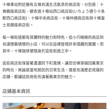
十條車站附近擁有五條充滿生活氣息的商店街，分別是：十
條銀座商店街、銀杏道十條站西口商店街(いちょう通り十条
駅西口商店街)、十條中央商店街、十條仲通商店街與十條富
士見銀座商店街。
每一條街道都有其獨特的魅力和特色，從小巧精緻的商店到
充滿懷舊情懷的小店，可以在這裡發現許多隱藏的寶藏。而
其中，十條珈琲便隱身於這些街道之中。
這些商店街保留著濃濃的下町風情，讓您彷彿穿越回舊東京
的時光，無論是當地居民的日常生活，還是充滿歷史底蘊的
店鋪，都讓這些商街充滿著舊東京的魅力。
店鋪基本資訊