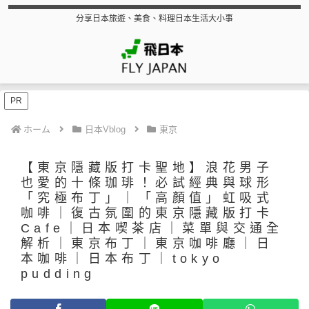
分享日本旅遊、美食、料理日本生活大小事
PR
ホーム
日本Vblog
東京
【東京隱藏版打卡聖地】浪花男子
也愛的十條珈琲！必試經典與球形
「究極布丁」｜「高顏值」虹吸式
咖啡｜復古氛圍的東京隱藏版打卡
Cafe｜日本喫茶店｜菜單與交通全
解析｜東京布丁｜東京咖啡廳｜日
本咖啡｜日本布丁｜tokyo
pudding