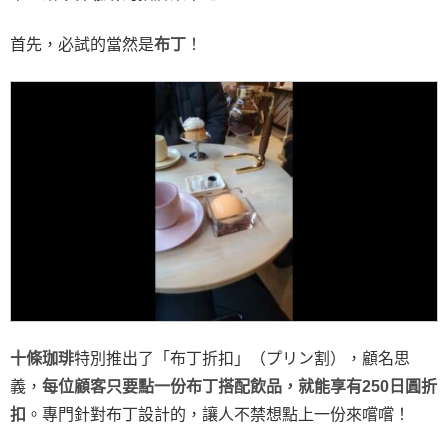
首先，必試的當然是
布丁
！
十條珈琲
特別推出了「布丁折扣」（プリン割），顧名思
義，
每位顧客只要點一份布丁搭配飲品，就能享有250日圓折
扣
。專門針對布丁設計的，讓人不禁想點上一份來嚐嚐！