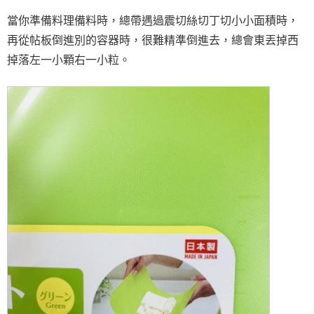
當你準備料理備料時，總帶遇過震切絲切丁切小小面積時，
再從帖板倒進別的容器時，很難精準倒進去，總會東丟掉西
掉落左一小顆右一小粒。