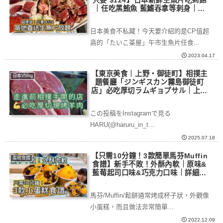
｜任吃黑鮪魚 藍鰭吞拿等刺身｜魚
生放題｜東京淺草たいこ茶屋｜ALL
YOU CAN EAT
日本美食不私藏！今天要介紹的是CP值超
高的「たいこ茶屋」午市生魚片任食...
2023.04.17
【東京美食｜上野・御徒町】相撲主
日本Vblog
題餐廳「ジンギスカン霧島御徒町
店」必吃厚切ラムギョプサル｜上野
羊肉五花肉烤肉新體驗
この投稿をInstagramで見る
HARU(@haruru_in_t...
2025.07.18
【只需10分鐘！3款簡單馬芬Muffin
蛋糕食譜
食譜】新手不敗！外酥內軟｜原味&
藍莓起司口味&巧克力口味｜詳細做
法｜muffin recipe
馬芬/Muffin/鬆餅通常烤成杯子狀，外觀像
小蛋糕，而且做法非常簡單...
2022.12.09