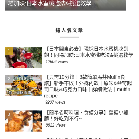
場加映:日本水蜜桃吃法&挑選教學
總人氣文章
【日本關東必去】現採日本水蜜桃吃到
飽！同場加映:日本水蜜桃吃法&挑選教學
12506 views
【只需10分鐘！3款簡單馬芬Muffin食
譜】新手不敗！外酥內軟｜原味&藍莓起
司口味&巧克力口味｜詳細做法｜muffin
recipe
9207 views
【簡單省時料理・食譜分享】蜜糖小雞
腿！好吃到不行~
8822 views