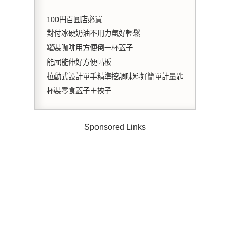
100円百圓店必買
對付冰硬奶油不用力氣好輕鬆
罐裝咖啡用方便倒一杯蓋子
能屈能伸好方便帖板
拉動式設計單手精準挖調味料好簡單計量匙
杯裝零食蓋子＋挾子
Sponsored Links