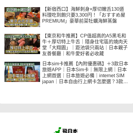
【新宿西口】海鮮刺身×厚切嫩舌130道
料理吃到飽只要3,300円！「おすすめ屋
PREMIUM」豪華前菜牡蠣海鮮蒸盤
【東京和牛推薦】CP值超高的A5黑毛和
牛＋厚切特上牛舌｜隱身住宅區的燒肉天
堂「大翔園」｜距池袋只兩站｜日本親子
友善餐廳｜和牛愛好者必收藏
日本sim卡推薦【內附優惠碼】＋3款日本
旅遊APP｜日本Sim卡｜無限上網｜日本
上網首選｜日本旅遊必備｜internet SIM
japan｜日本自由行上網卡怎麼選？3款旅
日實用APP讓你玩得更順利｜