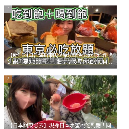
TOKYO》
【新宿西口】海鮮刺身×厚切嫩舌130道料理吃
到飽只要3,300円！「おすすめ屋PREMIUM」
豪華前菜牡蠣海鮮蒸盤
【日本關東必去】現採日本水蜜桃吃到飽！同