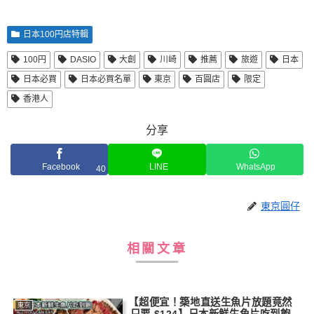
日本100円店特輯
100円
DASIO
大創
川崎
推薦
旅遊
日本
日本必買
日本必買名單
東京
百圓店
限定
香港人
分享
Facebook
LINE
WhatsApp
40
東京圓仔
相關文章
【超便宜！築地直送生魚片放題竟然
東京
只要 $124】日本新鮮生魚片吃到飽