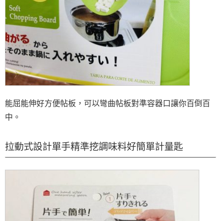
能屈能伸好方便帖板，可以彎曲帖板對準容器口讓你百倒百
中。
拉動式設計單手精準挖調味料好簡單計量匙