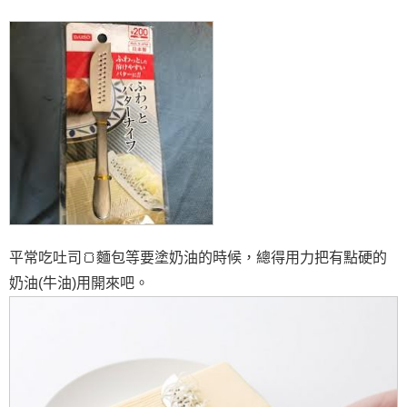
平常吃吐司🍞麵包等要塗奶油的時候，總得用力把有點硬的
奶油(牛油)用開來吧。