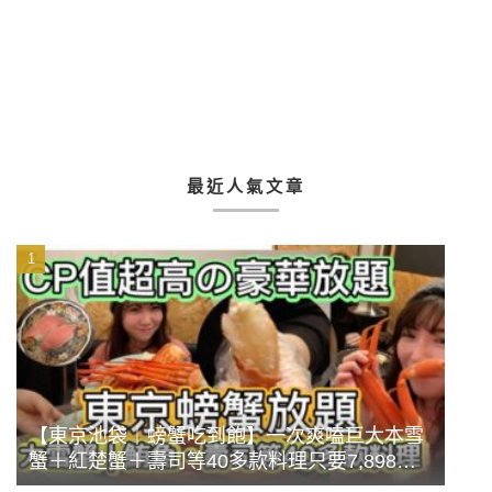
最近人氣文章
【東京池袋｜螃蟹吃到飽】一次爽嗑巨大本雪
蟹＋紅楚蟹＋壽司等40多款料理只要7,898
円？！CP值超高的豪華放題餐《蟹まみれ