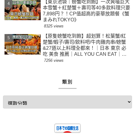
【東京池袋｜螃蟹吃到飽】一次爽嗑巨大
本雪蟹＋紅楚蟹＋壽司等40多款料理只要
7,898円？！CP值超高的豪華放題餐《蟹
まみれTOKYO》
8325 views
【原隻螃蟹吃到飽】超划算！松葉蟹/紅
楚蟹/蝦子/壽司/飲料吧/牛肉雞肉串/螃蟹
&27道以上料理全都來！｜日本 東京 必
吃 美食 推薦｜ALL YOU CAN EAT｜
$500東京蟹放題｜原隻螃蟹隨便拿
7256 views
類別