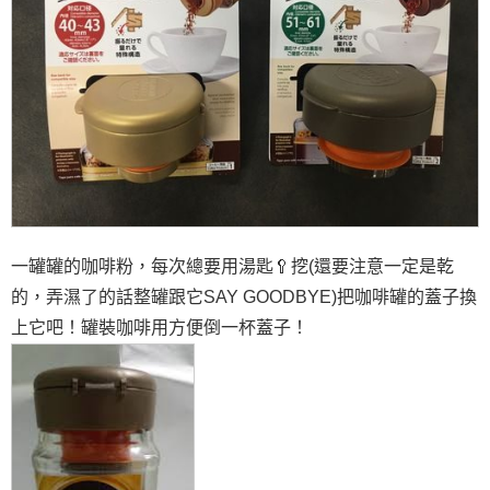
一罐罐的咖啡粉，每次總要用湯匙🥄挖(還要注意一定是乾
的，弄濕了的話整罐跟它SAY GOODBYE)把咖啡罐的蓋子換
上它吧！罐裝咖啡用方便倒一杯蓋子！